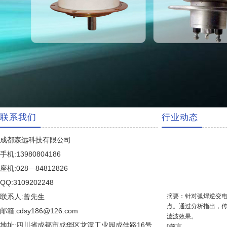
联系我们
行业动态
成都森远科技有限公司
手机:13980804186
座机:028—84812826
QQ:3109202248
联系人:曾先生
摘要：针对弧焊逆变
点。通过分析指出，
邮箱:cdsy186@126.com
滤波效果。
地址:四川省成都市成华区龙潭工业园成佳路16号
0前言