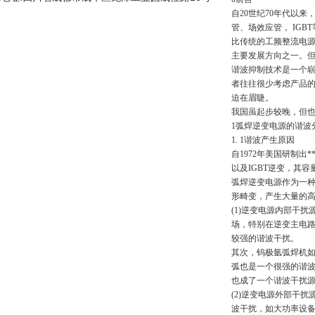
自20世纪70年代以
管、场效应管， IG
比传统的工频整流电源节
主要发展方向之一。但
谐波抑制技术是一个
者往往很少考虑产品的
迫在眉睫。
我国虽起步较晚，但也
1弧焊逆变电源的谐波
1. 1谐波产生原因
自1972年美国研制
以及IGBT逆变，其
弧焊逆变电源作为一
形畸变，产生大量的
(1)逆变电源内部干
场，特别在逆变主电
较强的谐波干扰。
其次，钨极氩弧焊机
弧也是一个很强的谐
也成了一个谐波干扰
(2)逆变电源外部干
波干扰，如大功率设